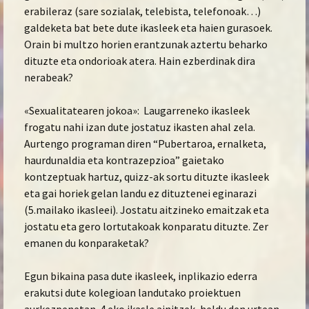
erabileraz (sare sozialak, telebista, telefonoak…)
galdeketa bat bete dute ikasleek eta haien gurasoek.
Orain bi multzo horien erantzunak aztertu beharko
dituzte eta ondorioak atera. Hain ezberdinak dira
nerabeak?
«Sexualitatearen jokoa»: Laugarreneko ikasleek
frogatu nahi izan dute jostatuz ikasten ahal zela.
Aurtengo programan diren “Pubertaroa, ernalketa,
haurdunaldia eta kontrazepzioa” gaietako
kontzeptuak hartuz, quizz-ak sortu dituzte ikasleek
eta gai horiek gelan landu ez dituztenei eginarazi
(5.mailako ikasleei). Jostatu aitzineko emaitzak eta
jostatu eta gero lortutakoak konparatu dituzte. Zer
emanen du konparaketak?
Egun bikaina pasa dute ikasleek, inplikazio ederra
erakutsi dute kolegioan landutako proiektuen
aurkezpenetan. 4.eko ikasle ainitzek, heldu den urtean