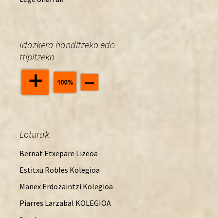
Idazkera handitzeko edo
ttipitzeko
Loturak
Bernat Etxepare Lizeoa
Estitxu Robles Kolegioa
Manex Erdozaintzi Kolegioa
Piarres Larzabal KOLEGIOA