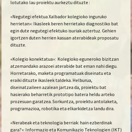
lotutako lau proiektu aurkeztu dituzte :
«Negutegi efektua Xalbador kolegioko inguruko
herrietan»: Ikasleek beren herrietako diagnostiko bat
egin dute negutegi efektuko isuriak aztertuz. Gehien
igortzen duten herrien kasuan aterabideak proposatu
dituzte.
«Kolegio konektatua»: Kolegioko eguneroko bizitzan
atzemandako arazoei aterabide bat eman nahi diegu.
Horretarako, maketa programatuak diseinatu eta
eraiki dituzte ikasleek taldeka. Helburua,
diseinatzaileen azalean jartzea da, proiektu bat
hasierako beharretik prototipo batera heldu arteko
prozesuan garatzea. Sorkuntza, proiektu antolaketa,
programazioa, robotika eta elkarkidetza landu dira.
«Nerabeak eta teknologia berriak: hain ezberdinak
gara?»: Informazio eta Komunikazio Teknologien (IKT)