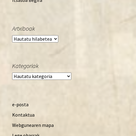
Artxiboak
Artxiboak
Kategoriak
Kategoriak
e-posta
Kontaktua
Webgunearen mapa
Lege oharrak