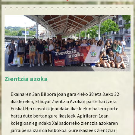
Zientzia azoka
Ekainaren 3an Bilbora joan gara 4.eko 38 eta 3.eko 32
ikaslerekin, Elhuyar Zientzia Azokan parte hartzera.
Euskal Herri osotik joandako ikasleekin batera parte
hartu dute bertan gure ikasleek. Apirilaren 1ean
kolegioan egindako Xalbadorreko zientzia azokaren
jarraipena izan da Bilbokoa. Gure ikasleek zientziari