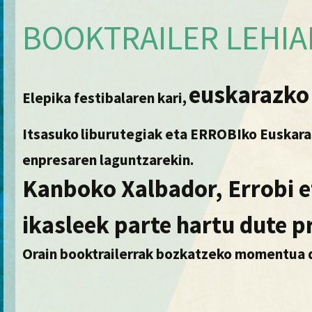
BOOKTRAILER LEHIAK
euskarazko 
Elepika festibalaren kari,
Itsasuko
liburutegiak eta ERROBIko Euskara
enpresaren laguntzarekin.
Kanboko Xalbador, Errobi e
ikasleek parte hartu dute p
Orain booktrailerrak bozkatzeko momentua 