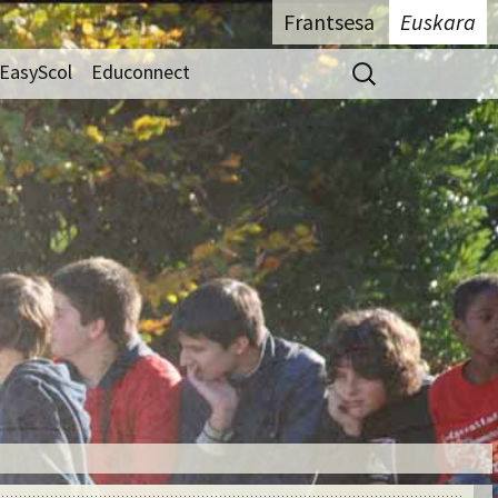
Frantsesa
Euskara
Bilatu:
EasyScol
Educonnect