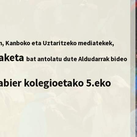
n, Kanboko eta Uztaritzeko mediatekek,
iaketa
bat antolatu dute Aldudarrak bideo
abier kolegioetako 5.eko