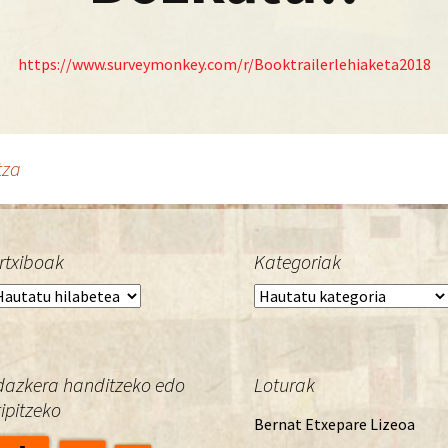
https://www.surveymonkey.com/r/Booktrailerlehiaketa2018
tza
rtxiboak
Kategoriak
rtxiboak
Kategoriak
dazkera handitzeko edo
Loturak
tipitzeko
Bernat Etxepare Lizeoa