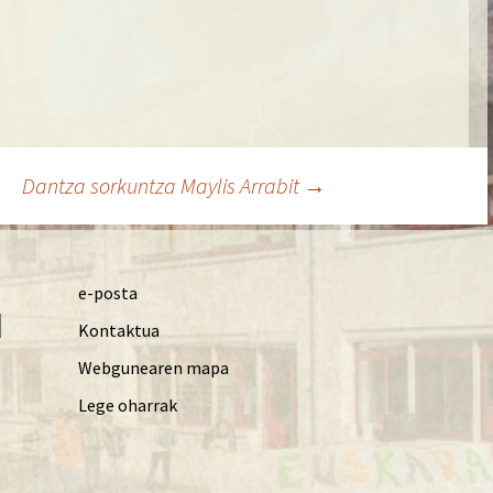
Dantza sorkuntza Maylis Arrabit
→
e-posta
Kontaktua
Webgunearen mapa
Lege oharrak