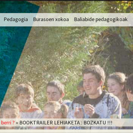
oa
Pedagogia
Burasoen xokoa
Baliabide pedagogikoak
ala
Zentzua bilatzen duen
Burasoekilako harreman
Arte plastikoak
pedagogia : aitzina
hertsiak
jotzen duen pedagogia
a
Biologia
Burasoek bete behar
Proiektua eta
dituzten paperak
rduen
Euskara
baliabideak
Fisika
Ikaslearen jarraipena
entazioa
Frantsesa
Proiektu pedagogiko
ko Egitura
bereziak mailaka
Gaztelera
Ateraldi pedagogikoak
Gorputz heziketa
Pedagogia aktiboa,
Historioa – Geografia
hezkuntza talde
 berri ?
» BOOKTRAILER LEHIAKETA : BOZKATU !!!
motibatua
IALA