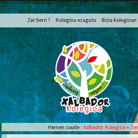
Euskaraz aitzina !
Edukira
Xalbador Kolegi
Zer berri ?
Kolegioa ezagutu
Bizia kolegioan
salto
egin
Aitzin solasa
Talde profesion
Berezitasunak
Tronbinoskopio
Egitura bakoitzaren
Irakaskuntza o
osaketa
banaketa
Egitura bakoitzaren bete
Zikloak eta ori
beharra
IEP (Inklusiora
Finantzak eta Barne
Pedagogikoa)
araudia
Txirinbito
Kolegioaren historikoa
Jantegia
Hemen zaude :
Xalbador Kolegioa
»
Zer
Eskola garraioa