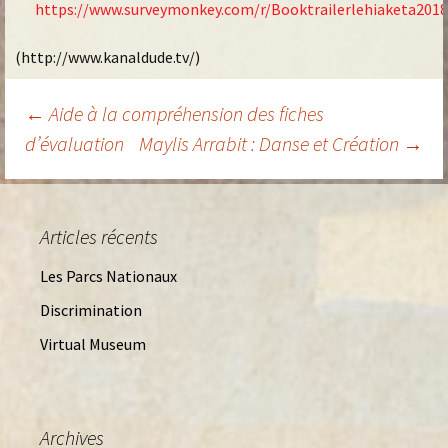
https://www.surveymonkey.com/r/Booktrailerlehiaketa2018
(http://www.kanaldude.tv/)
Navigation
←
Aide à la compréhension des fiches
d’évaluation
Maylis Arrabit : Danse et Création
→
des
articles
Articles récents
Les Parcs Nationaux
Discrimination
Virtual Museum
Archives