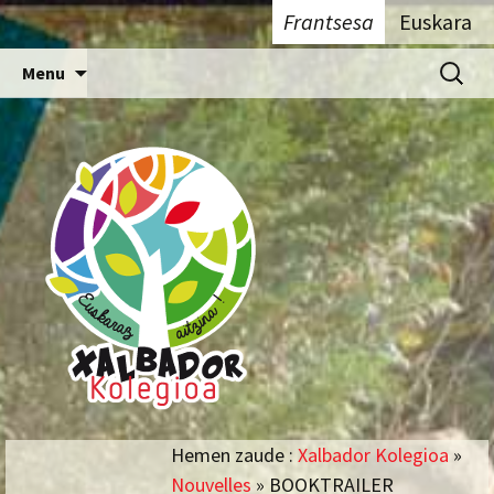
Euskaraz aitzina !
Xalbador Kolegioa
Frantsesa
Euskara
Aller
Recherc
Menu
au
contenu
Hemen zaude :
Xalbador Kolegioa
»
Nouvelles
» BOOKTRAILER