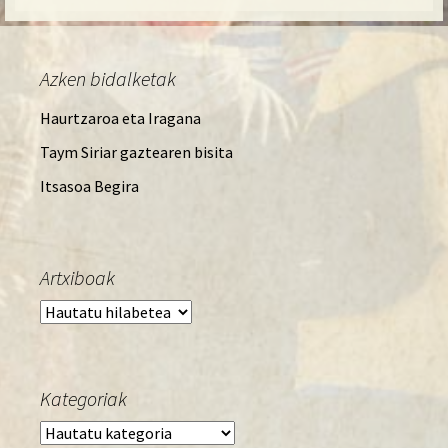
Azken bidalketak
Haurtzaroa eta Iragana
Taym Siriar gaztearen bisita
Itsasoa Begira
Artxiboak
Artxiboak
Kategoriak
Kategoriak