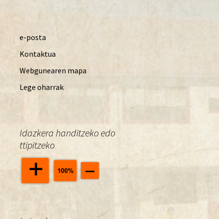
e-posta
Kontaktua
Webgunearen mapa
Lege oharrak
Idazkera handitzeko edo
ttipitzeko