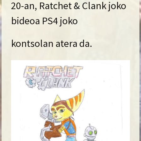
20-an, Ratchet & Clank joko
bideoa PS4 joko
kontsolan atera da.