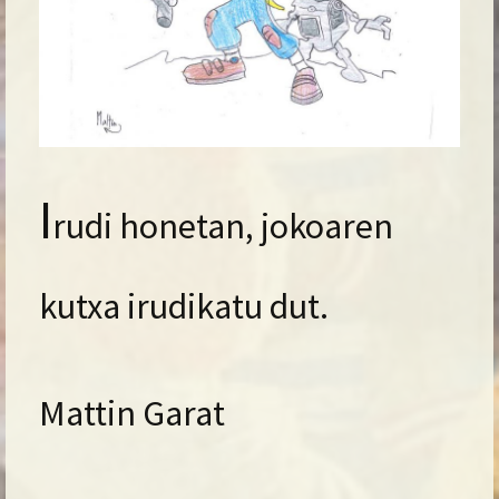
I
rudi hon
e
tan, jokoaren
kutxa irudikatu dut.
Mattin Garat