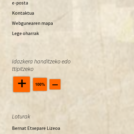
e-posta
Kontaktua
Webgunearen mapa
Lege oharrak
Idazkera handitzeko edo
ttipitzeko
Loturak
Bernat Etxepare Lizeoa