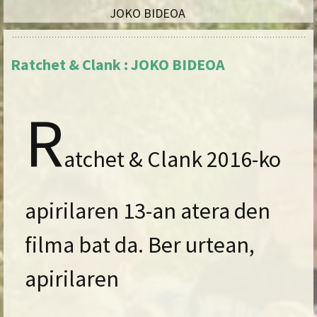
JOKO BIDEOA
Ratchet & Clank : JOKO BIDEOA
R
atchet & Clank 2016-ko
apirilaren 13-an atera den
filma bat da. Ber urtean,
apirilaren