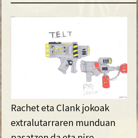
Rachet eta Clank jokoak
extralutarraren munduan
pasatzen da eta nire