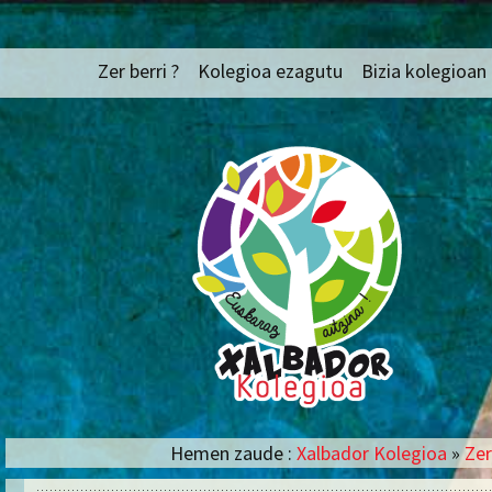
Euskaraz aitzina !
Edukira
Xalbador Kolegi
Zer berri ?
Kolegioa ezagutu
Bizia kolegioan
salto
egin
Aitzin solasa
Talde profesion
Berezitasunak
Tronbinoskopio
Egitura bakoitzaren
Irakaskuntza o
osaketa
banaketa
Egitura bakoitzaren bete
Zikloak eta ori
beharra
IEP (Inklusiora
Finantzak eta Barne
Pedagogikoa)
araudia
Txirinbito
Kolegioaren historikoa
Jantegia
Hemen zaude :
Xalbador Kolegioa
»
Zer
Eskola garraioa