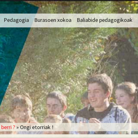
oa
Pedagogia
Burasoen xokoa
Baliabide pedagogikoak
ala
Zentzua bilatzen duen
Burasoekilako harreman
Arte plastikoak
pedagogia : aitzina
hertsiak
jotzen duen pedagogia
a
Biologia
Burasoek bete behar
Proiektua eta
dituzten paperak
rduen
Euskara
baliabideak
Fisika
Ikaslearen jarraipena
entazioa
Frantsesa
Proiektu pedagogiko
ko Egitura
bereziak mailaka
Gaztelera
Ateraldi pedagogikoak
Gorputz heziketa
Pedagogia aktiboa,
Historioa – Geografia
hezkuntza talde
 berri ?
» Ongi etorriak !
motibatua
IALA