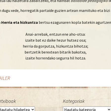
ktua lau haizetara zabaltzeko, eta hainbat
baliabide pedagogiko
i
in dugu xede, horregatik partaide guzien artean mamituko eta bizi
n
Herria eta hizkuntza
bertsu ezagunaren kopla batekin agurtzen z
Anai-arrebak, entzun ene aho-otsa:
izaite bat ez daike hezur hutsez osa;
herria da gorputza, hizkuntza bihotza;
bertzetik berextean bitarik bakotxa,
izaite horrendako segurra hil hotza.
AILER
rtxiboak
Kategoriak
rtxiboak
Kategoriak