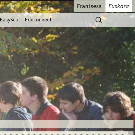
Frantsesa
Euskara
Bilatu:
EasyScol
Educonnect