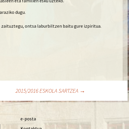
kasleen eta familien esku uzteko.
 araziko dugu.
aituztegu, ontsa laburbiltzen baitu gure izpiritua.
2015/2016 ESKOLA SARTZEA
→
e-posta
Kontaktua