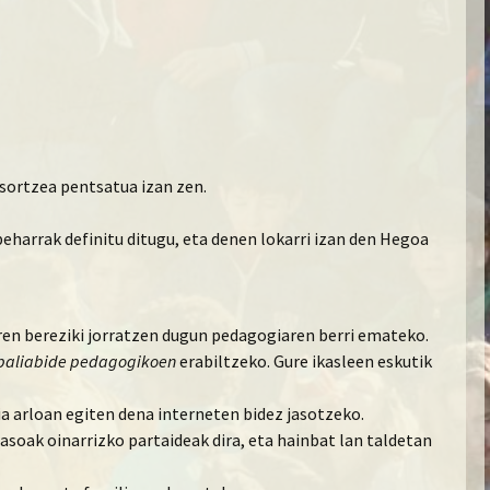
sortzea pentsatua izan zen.
 beharrak definitu ditugu, eta denen lokarri izan den Hegoa
ren bereziki jorratzen dugun pedagogiaren berri emateko.
baliabide pedagogikoen
erabiltzeko. Gure ikasleen eskutik
a arloan egiten dena interneten bidez jasotzeko.
rasoak oinarrizko partaideak dira, eta hainbat lan taldetan