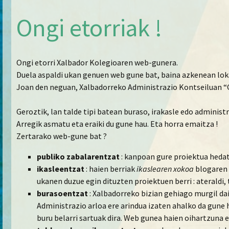
Ongi etorriak !
Ongi etorri Xalbador Kolegioaren web-gunera.
Duela aspaldi ukan genuen web gune bat, baina azkenean lok
Joan den neguan, Xalbadorreko Administrazio Kontseiluan “
Geroztik, lan talde tipi batean buraso, irakasle edo administ
Arregik asmatu eta eraiki du gune hau. Eta horra emaitza !
Zertarako web-gune bat ?
publiko zabalarentzat
: kanpoan gure proiektua hedat
ikasleentzat
: haien berriak
ikaslearen xokoa
blogaren 
ukanen duzue egin dituzten proiektuen berri : ateraldi, 
burasoentzat
: Xalbadorreko bizian gehiago murgil da
Administrazio arloa ere arindua izaten ahalko da gune h
buru belarri sartuak dira. Web gunea haien oihartzuna 