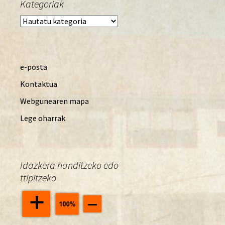
Kategoriak
Kategoriak
e-posta
Kontaktua
Webgunearen mapa
Lege oharrak
Idazkera handitzeko edo
ttipitzeko