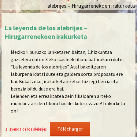
alebrijes – Hirugarrenekoen irakurketa
La leyenda de los alebrijes –
Hirugarrenekoen irakurketa
Mexikori buruzko lanketaren baitan, 1.hizkuntza
gaztelera duten 3.eko ikasleek liburu bat irakurri dute :
“La leyenda de los alebrijes”. Atal bakoitzaren
laburpena idatzi dute eta galdera sorta proposatu ere
bai. Bukatzeko, irakurketan zehar hiztegi berria eta
berezia bildu dute ere bai.
Leienden eta errealitatea zein fikzioaren arteko
munduez ari den liburu hau deskubri ezazue! Irakurketa
on !
Télécharger
la leyenda de los alebrijes