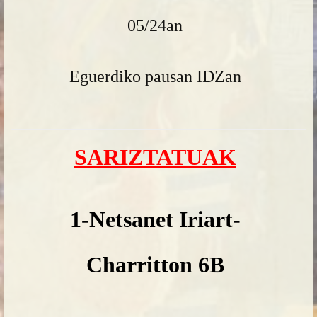
05/24an
Eguerdiko pausan IDZan
SARIZTATUAK
1-Netsanet Iriart-
Charritton 6B