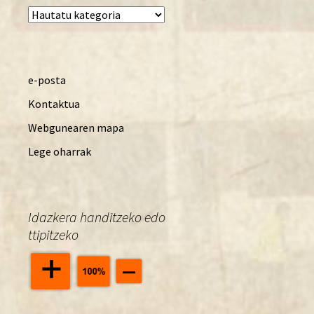
Kategoriak
e-posta
Kontaktua
Webgunearen mapa
Lege oharrak
Idazkera handitzeko edo
ttipitzeko