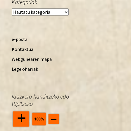
Kategoriak
Kategoriak
e-posta
Kontaktua
Webgunearen mapa
Lege oharrak
Idazkera handitzeko edo
ttipitzeko