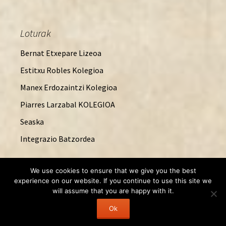
Loturak
Bernat Etxepare Lizeoa
Estitxu Robles Kolegioa
Manex Erdozaintzi Kolegioa
Piarres Larzabal KOLEGIOA
Seaska
Integrazio Batzordea
We use cookies to ensure that we give you the best
experience on our website. If you continue to use this site we
Entries
RSS
will assume that you are happy with it.
Ok