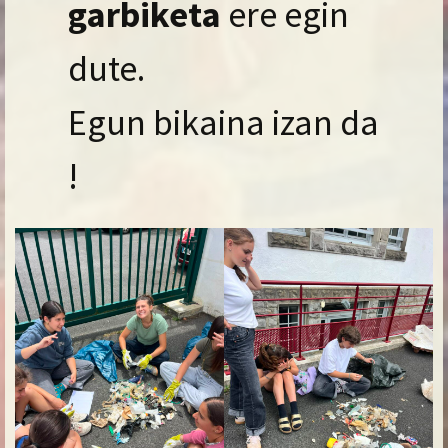
garbiketa
ere egin
dute.
Egun bikaina izan da
!