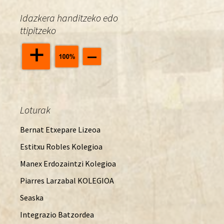
Idazkera handitzeko edo
ttipitzeko
Loturak
Bernat Etxepare Lizeoa
Estitxu Robles Kolegioa
Manex Erdozaintzi Kolegioa
Piarres Larzabal KOLEGIOA
Seaska
Integrazio Batzordea