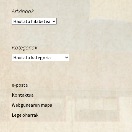
Artxiboak
Artxiboak
Kategoriak
Kategoriak
e-posta
Kontaktua
Webgunearen mapa
Lege oharrak