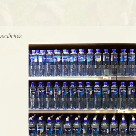
Hitz, eztabaida gunea
ikasleentzat
IDZ : Informazio eta
dokumentazio zentroa
IEP (Inklusiorako Egitura
Pedagogikoa)
écificités
Ingelesa
Matematikak
Musika
Orientazioa
Teknologia