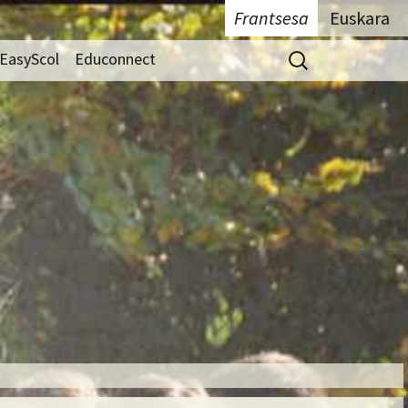
Frantsesa
Euskara
Rechercher :
EasyScol
Educonnect