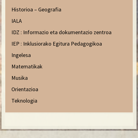
Historioa – Geografia
IALA
IDZ : Informazio eta dokumentazio zentroa
IEP : Inklusiorako Egitura Pedagogikoa
Ingelesa
Matematikak
Musika
Orientazioa
Teknologia