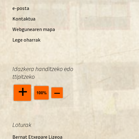
e-posta
Kontaktua
Webgunearen mapa
Lege oharrak
Idazkera handitzeko edo
ttipitzeko
Loturak
Bernat Etxepare Lizeoa