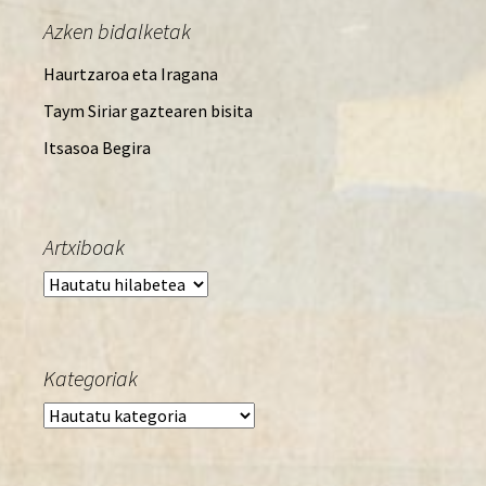
Azken bidalketak
Haurtzaroa eta Iragana
Taym Siriar gaztearen bisita
Itsasoa Begira
Artxiboak
Artxiboak
Kategoriak
Kategoriak