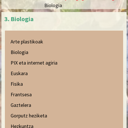
Biologia
3. Biologia
Arte plastikoak
Biologia
PIX eta internet agiria
Euskara
Fisika
Frantsesa
Gaztelera
Gorputz heziketa
Hezkuntza